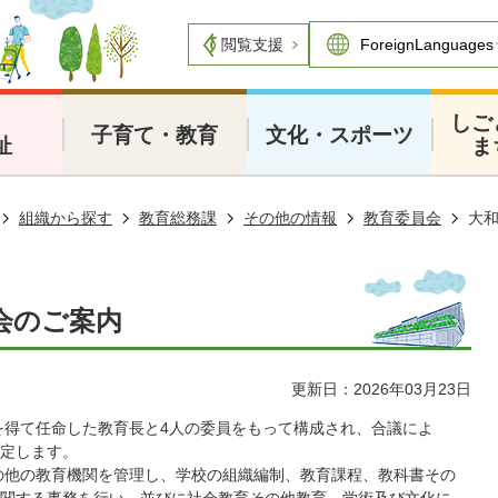
閲覧支援
・
しご
子育て・教育
文化・スポーツ
祉
ま
組織から探す
教育総務課
その他の情報
教育委員会
大
会のご案内
更新日：2026年03月23日
得て任命した教育長と4人の委員をもって構成され、合議によ
定します。
の他の教育機関を管理し、学校の組織編制、教育課程、教科書その