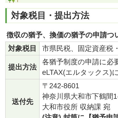
対象税目・提出方法
徴収の猶予、換価の猶予の申請つ
対象税目
市県民税、固定資産税
各猶予制度の申請に必
提出方法
eLTAX(エルタック
〒242-8601
神奈川県大和市下鶴間1-
送付先
大和市役所 収納課 宛
(注意) 封筒に【猶予