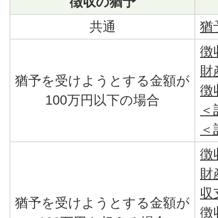
徴収の猶予
共通
猶
徴
財
猶予を受けようとする金額が
徴
100万円以下の場合
＜
＜
徴
財
収
猶予を受けようとする金額が
徴