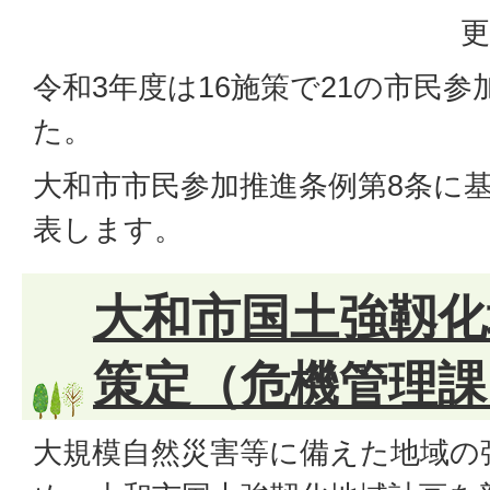
更
令和3年度は16施策で21の市民
た。
大和市市民参加推進条例第8条に
表します。
大和市国土強靱化
策定（危機管理課
大規模自然災害等に備えた地域の