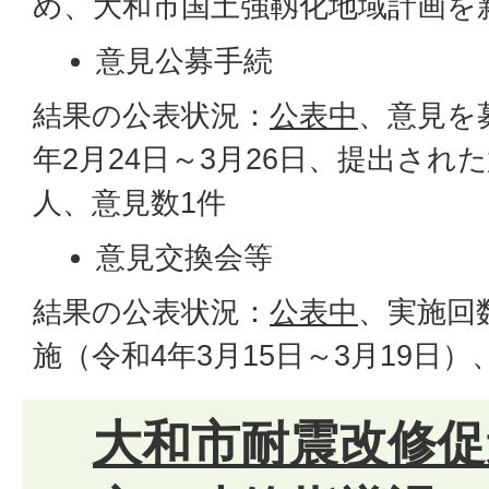
め、大和市国土強靱化地域計画を
意見公募手続
結果の公表状況：
公表中
、意見を
年2月24日～3月26日、提出され
人、意見数1件
意見交換会等
結果の公表状況：
公表中
、実施回
施（令和4年3月15日～3月19日
大和市耐震改修促