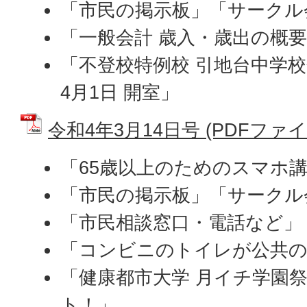
「市民の掲示板」「サークル
「一般会計 歳入・歳出の概
「不登校特例校 引地台中学校
4月1日 開室」
令和4年3月14日号 (PDFファイル:
「65歳以上のためのスマホ
「市民の掲示板」「サークル
「市民相談窓口・電話など」
「コンビニのトイレが公共
「健康都市大学 月イチ学園祭
ト！」