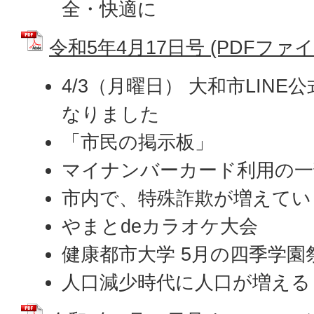
全・快適に
令和5年4月17日号 (PDFファイル:
4/3（月曜日） 大和市LIN
なりました
「市民の掲示板」
マイナンバーカード利用の一
市内で、特殊詐欺が増えてい
やまとdeカラオケ大会
健康都市大学 5月の四季学園
人口減少時代に人口が増える